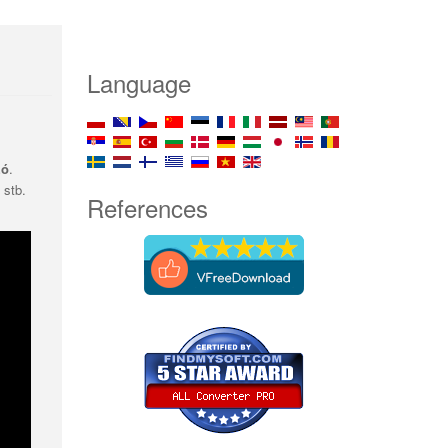
Language
zó
.
, stb.
References