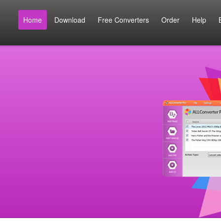
Home
Download
Free Converters
Order
Help