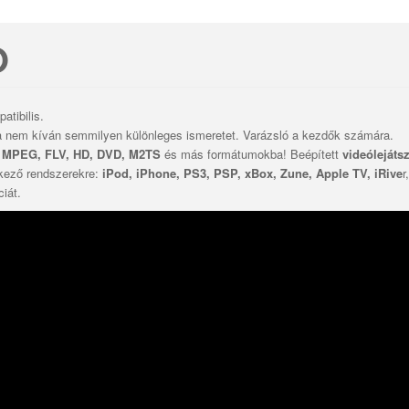
O
atibilis.
a nem kíván semmilyen különleges ismeretet. Varázsló a kezdők számára.
 MPEG, FLV, HD, DVD, M2TS
és más formátumokba! Beépített
videólejáts
tkező rendszerekre:
iPod, iPhone, PS3, PSP, xBox, Zune, Apple TV, iRive
r
iát.