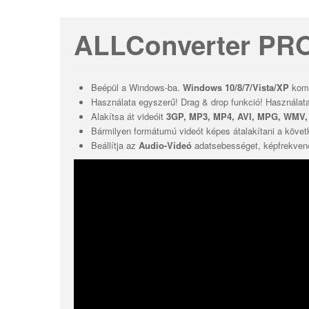
ALLConverter PR
Beépül a Windows-ba.
Windows 10/8/7/Vista/XP
komp
Használata egyszerű! Drag & drop funkció! Használat
Alakítsa át videóit
3GP, MP3, MP4, AVI, MPG, WMV,
Bármilyen formátumú videót képes átalakítani a köve
Beállítja az
Audio-Videó
adatsebességet, képfrekvenc