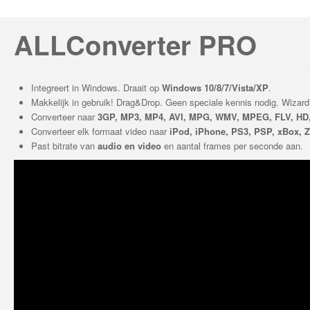
ALLConverter PRO
Integreert in Windows. Draait op
Windows 10/8/7/Vista/XP
.
Makkelijk in gebruik! Drag&Drop. Geen speciale kennis nodig. Wizard
Converteer naar
3GP, MP3, MP4, AVI, MPG, WMV, MPEG, FLV, HD
Converteer elk formaat video naar
iPod, iPhone, PS3, PSP, xBox, Z
Past bitrate van
audio en video
en aantal frames per seconde aan.