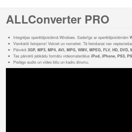
ALLConverter PRO
Integrējas operētājsistēmā Windows. Saderīgs ar operētājsistēmām
W
Vienkārši lietojams! Velciet un nometiet. Tā lietošanai nav nepiecie
Pārvērš
3GP, MP3, MP4, AVI, MPG, WMV, MPEG, FLV, HD, DVD,
Tas pārvērš jebkādu formātu videomateriālus
iPod, iPhone, PS3, PSP
Pielāgo audio un video bitu un kadru ātrumu.